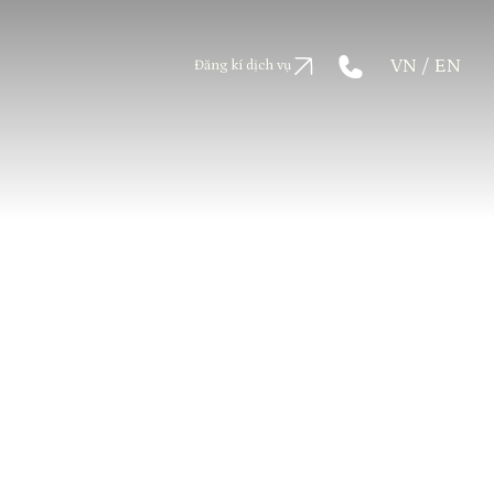
VN
/ EN
Đăng kí dịch vụ